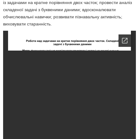
із задачами на кратне порівняння двох часток; провести аналіз
складеної задачі з буквеними даними; вдосконалювати
обчислювальні навички; розвивати пізнавальну активність;
виховувати старанність.