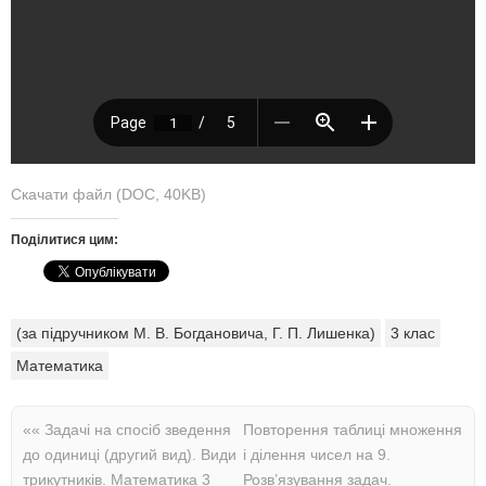
Скачати файл (DOC, 40KB)
Поділитися цим:
(за підручником М. В. Богдановича, Г. П. Лишенка)
3 клас
Математика
««
Задачі на спосіб зведення
Повторення таблиці множення
до одиниці (другий вид). Види
і ділення чисел на 9.
трикутників. Математика 3
Розв’язування задач.