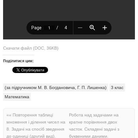
Скачати файл (DOC, 36KB)
Поділитися цим:
(за підручником М. В. Богдановича, Г. П. Лишенка)
3 клас
Математика
««
Повторення таблиці
Робота над задачами на
множення і ділення чисел на
кратне порівняння двох
8. Задачі на спосіб зведення
часток. Складені задачі з
до одиниці (другий вид).
буквеними даними.