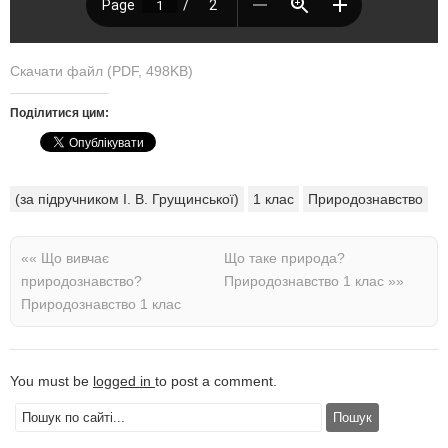
Скачати файл (PDF, 498KB)
Поділитися цим:
(за підручником І. В. Грущинської)
1 клас
Природознавство
««
Що вивчає
Що таке природа?
природознавство?
Природознавство 1 клас
»»
Природознавство 1 клас
You must be
logged in
to post a comment.