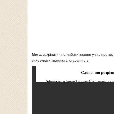
Мета:
закріпити і поглибити знання учнів про зву
виховувати уважність, старанність.