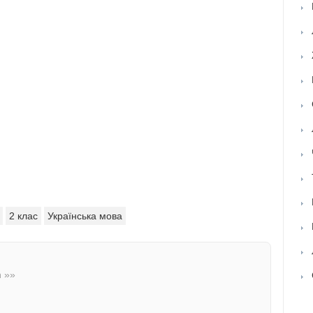
2 клас
Українська мова
n »»