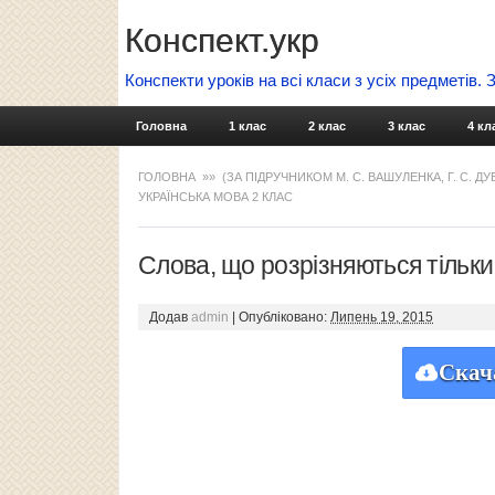
Конспект.укр
Конспекти уроків на всі класи з усіх предметів.
Головна
1 клас
2 клас
3 клас
4 кл
ГОЛОВНА
»»
(ЗА ПІДРУЧНИКОМ М. С. ВАШУЛЕНКА, Г. С. Д
УКРАЇНСЬКА МОВА 2 КЛАС
Слова, що розрізняються тільки
Додав
admin
|
Опубліковано:
Липень 19, 2015
Скач