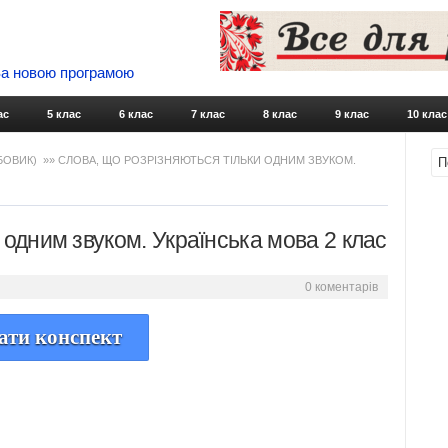
 За новою програмою
Skip to content
ас
5 клас
6 клас
7 клас
8 клас
9 клас
10 клас
УБОВИК)
»» СЛОВА, ЩО РОЗРІЗНЯЮТЬСЯ ТІЛЬКИ ОДНИМ ЗВУКОМ.
 одним звуком. Українська мова 2 клас
0 коментарів
ати конспект