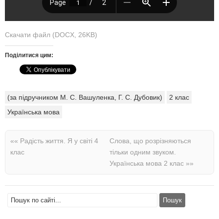
Скачати файл (DOCX, 26KB)
Поділитися цим:
(за підручником М. С. Вашуленка, Г. С. Дубовик)
2 клас
Українська мова
««
Радість життя. Я у світі 4
Слова, що розрізняються
клас
тільки одним звуком.
Українська мова 2 клас
»»