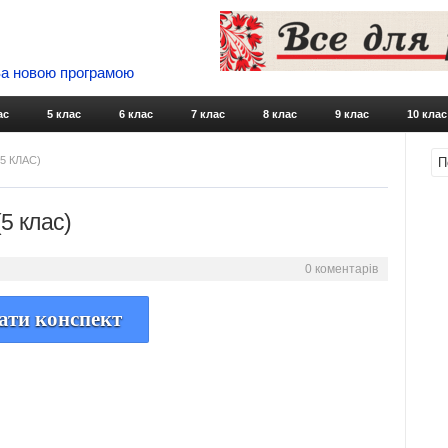
 За новою програмою
Skip to content
ас
5 клас
6 клас
7 клас
8 клас
9 клас
10 клас
5 КЛАС)
5 клас)
0 коментарів
ати конспект