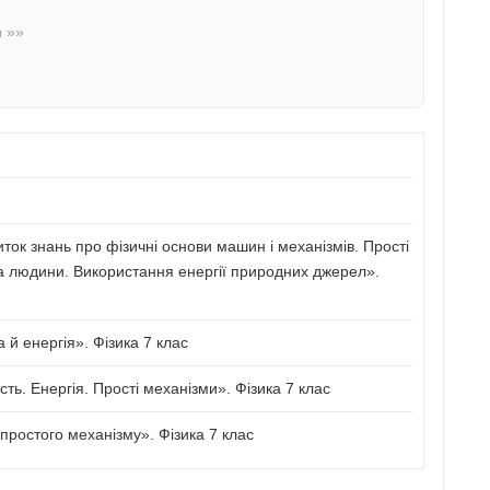
n »»
иток знань про фізичні основи машин і механізмів. Прості
а людини. Використання енергії природних джерел».
й енергія». Фізика 7 клас
сть. Енергія. Прості механізми». Фізика 7 клас
ростого механізму». Фізика 7 клас