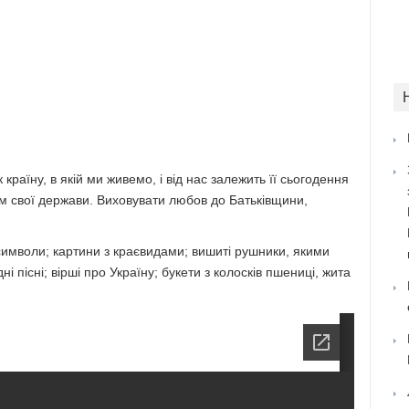
країну, в якій ми живемо, і від нас залежить її сьогодення
м свої держави. Виховувати любов до Батьківщини,
символи; картини з краєвидами; вишиті рушники, якими
 пісні; вірші про Україну; букети з колосків пшениці, жита