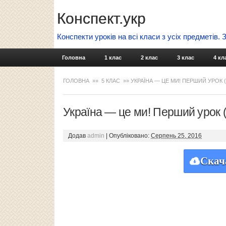
Конспект.укр
Конспекти уроків на всі класи з усіх предметів.
Головна
1 клас
2 клас
3 клас
4 кл
ГОЛОВНА
»»
5 КЛАС
»» УКРАЇНА — ЦЕ МИ! ПЕРШИЙ УРОК (
Україна — це ми! Перший урок (
Додав
admin
|
Опубліковано:
Серпень 25, 2016
Скач