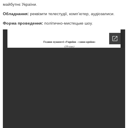
майбутнє України.
Обладнання:
реквізити телестудії, комп’ютер, аудіозаписи.
Форма проведення:
політично-мистецьке шоу.