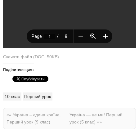
Скачати файл (DOC, 50KB)
Поділитися цим:
10 клас
Перший урок
««
Україна – єдина країна.
Україна — це ми! Перший
Перший урок (9 клас)
урок (5 клас)
»»