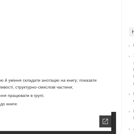
ю й уміння складати ано­тацію на книгу; показати
ивості, структурно-смислові частини;
іння працювати в групі;
до книги.