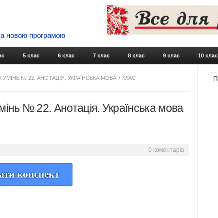
 За новою програмою
Skip to content
ас
5 клас
6 клас
7 клас
8 клас
9 клас
10 клас
УМІНЬ № 22. АНОТАЦІЯ. УКРАЇНСЬКА МОВА 7 КЛАС
мінь № 22. Анотація. Українська мова
0 коментарів
ати конспект