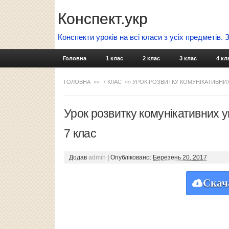
Конспект.укр
Конспекти уроків на всі класи з усіх предметів.
Головна
1 клас
2 клас
3 клас
4 кл
ГОЛОВНА
»»
7 КЛАС
»» УРОК РОЗВИТКУ КОМУНІКАТИВНИХ 
Урок розвитку комунікативних у
7 клас
Додав
admin
|
Опубліковано:
Березень 20, 2017
Скач