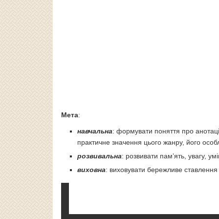
Мета
:
навчальна
: формувати поняття про анотаці
практичне значення цього жанру, його особл
розвивальна
: розвивати пам’ять, увагу, ум
виховна
: виховувати бережливе ставлення 