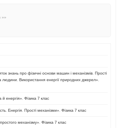
n »»
иток знань про фізичні основи машин і механізмів. Прості
а людини. Використання енергії природних джерел».
й енергія». Фізика 7 клас
сть. Енергія. Прості механізми». Фізика 7 клас
ростого механізму». Фізика 7 клас