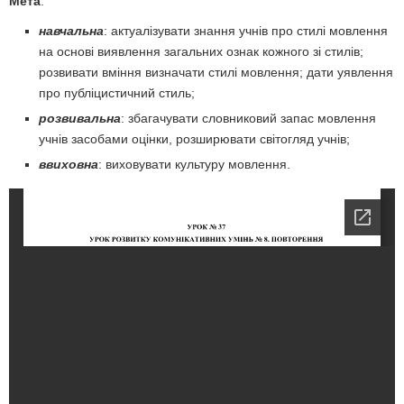
Мета
:
навчальна
: актуалізувати знання учнів про стилі мовлення
на основі виявлення загальних ознак кожного зі стилів;
розвивати вміння визна­чати стилі мовлення; дати уявлення
про публіцистичний стиль;
розвивальна
: збагачувати словниковий запас мовлення
учнів засо­бами оцінки, розширювати світогляд учнів;
ввиховна
: виховувати культуру мовлення.